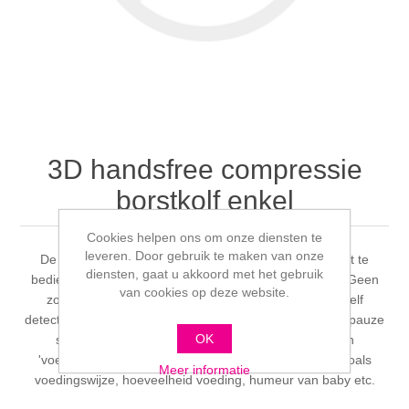
3D handsfree compressie
borstkolf enkel
Cookies helpen ons om onze diensten te
leveren. Door gebruik te maken van onze
De Horigen handsfree 3D borstkolf is via de motor unit te
diensten, gaat u akkoord met het gebruik
bedienen maar ook via bluetooth met de Horigen APP. Geen
van cookies op deze website.
zorgen om een overvolle collection cup. De kolf zal zelf
detecteren wanneer de melk collection cup vol zit en op pauze
OK
stand gaan. Binnen de Horigen APP vind je ook een
'voedingslog' waarin je belangrijke info kunt opslaan zoals
Meer informatie
voedingswijze, hoeveelheid voeding, humeur van baby etc.