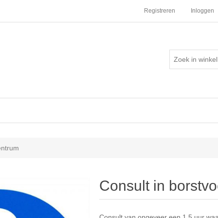
Registreren
Inloggen
entrum
Consult in borstv
Consult van ongeveer een 1.5 uur waarb