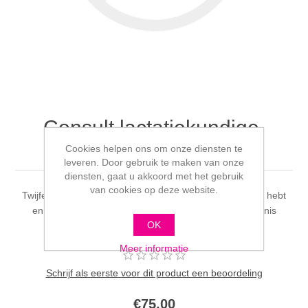
Consult lactatiekundige,
tongriem check
Cookies helpen ons om onze diensten te
leveren. Door gebruik te maken van onze
diensten, gaat u akkoord met het gebruik
van cookies op deze website.
Twijfel je of je kindje een te korte lipband en of tongriem hebt
en dit de voeding van je kindje belemmeren. Mijn kennis
OK
opgedaan in Gent bij Charlotte van Belle.
Meer informatie
Schrijf als eerste voor dit product een beoordeling
€75,00