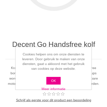
Decent Go Handsfree kolf
Horigen
Cookies helpen ons om onze diensten te
leveren. Door gebruik te maken van onze
diensten, gaat u akkoord met het gebruik
Krachtige maar zeer stille Horigen Decent Go Handsfree
van cookies op deze website.
borstkolf met lichtgewicht, doorzichtige cups. De kolfcups
worden met een luchtslang aangesloten aan de draagbare
OK
motor en kunnen enkelzijdig of dubbelzijdig gebruikt worden.
Meer informatie
Schrijf als eerste voor dit product een beoordeling