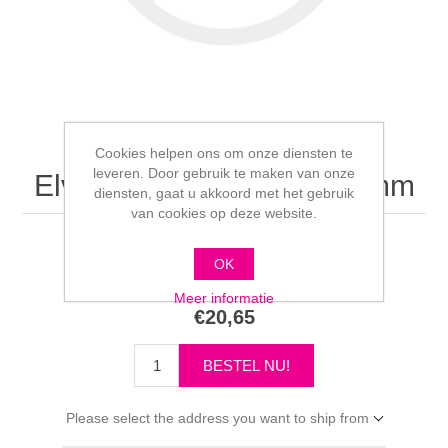
Cookies helpen ons om onze diensten te
leveren. Door gebruik te maken van onze
Elvie Nipple Cushion 17 mm
diensten, gaat u akkoord met het gebruik
van cookies op deze website.
OK
Schrijf als eerste voor dit product een beoordeling
Meer informatie
€20,65
Please select the address you want to ship from