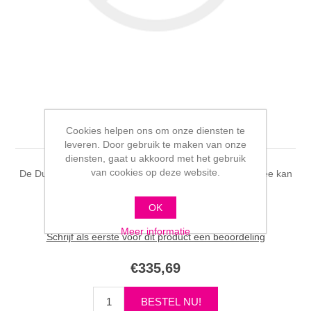
Elvie Stride Dubbel
Cookies helpen ons om onze diensten te
leveren. Door gebruik te maken van onze
diensten, gaat u akkoord met het gebruik
van cookies op deze website.
De Dubbele Stride kolf is krachtig en doordat je handsfree kan
kolven ideaal voor op werk of onderweg.
OK
Meer informatie
Schrijf als eerste voor dit product een beoordeling
€335,69