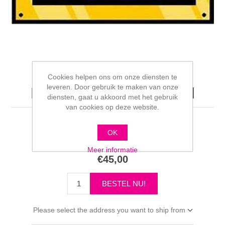
Cookies helpen ons om onze diensten te
leveren. Door gebruik te maken van onze
Huur medela per maand
diensten, gaat u akkoord met het gebruik
van cookies op deze website.
OK
Schrijf als eerste voor dit product een beoordeling
Meer informatie
€45,00
Please select the address you want to ship from