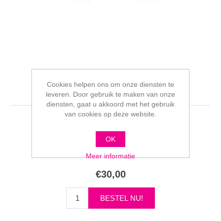
Cookies helpen ons om onze diensten te
Libento adapter
leveren. Door gebruik te maken van onze
diensten, gaat u akkoord met het gebruik
van cookies op deze website.
Schrijf als eerste voor dit product een beoordeling
OK
Fabrikant:
Libento
Meer informatie
€30,00