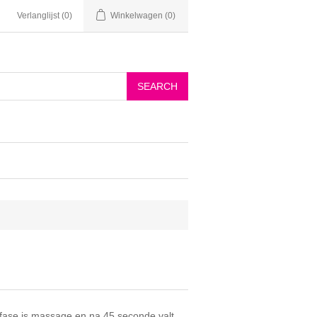
Verlanglijst
(0)
Winkelwagen
(0)
1e fase is massage en na 45 seconde valt