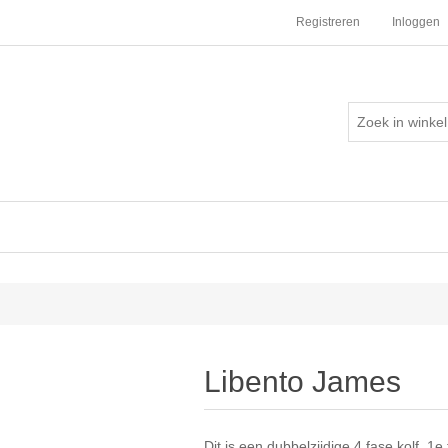
Registreren
Inloggen
Libento James
Dit is een dubbelzijdige 4 fase kolf. 