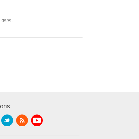
p gang.
 ons