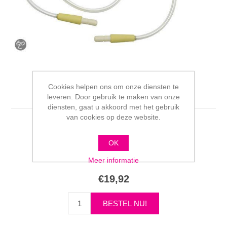
Cookies helpen ons om onze diensten te
Medela freestyle slang
leveren. Door gebruik te maken van onze
diensten, gaat u akkoord met het gebruik
van cookies op deze website.
Schrijf als eerste voor dit product een beoordeling
OK
Fabrikant:
Medela
Meer informatie
€19,92