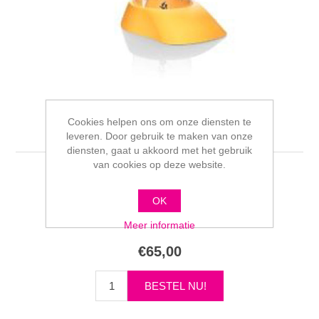
Cookies helpen ons om onze diensten te
Medela harmony
leveren. Door gebruik te maken van onze
diensten, gaat u akkoord met het gebruik
van cookies op deze website.
Schrijf als eerste voor dit product een beoordeling
OK
Fabrikant:
Medela
Meer informatie
€65,00