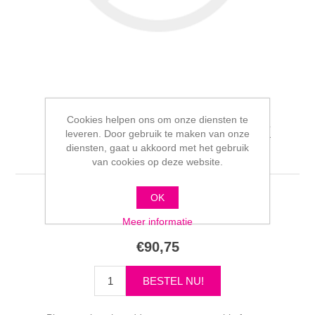
Cookies helpen ons om onze diensten te
Philips uitleg onderzoek
leveren. Door gebruik te maken van onze
diensten, gaat u akkoord met het gebruik
online
van cookies op deze website.
OK
Schrijf als eerste voor dit product een beoordeling
Meer informatie
€90,75