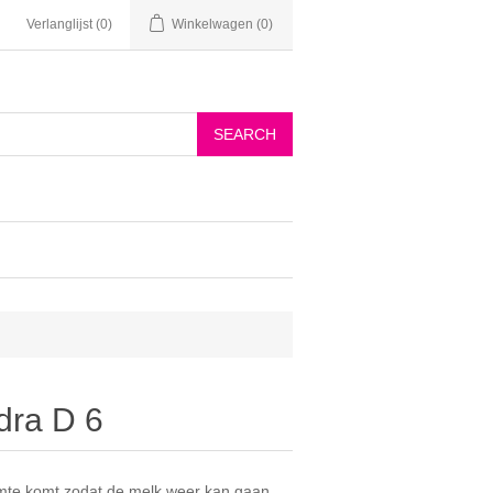
Verlanglijst
(0)
Winkelwagen
(0)
dra D 6
imte komt zodat de melk weer kan gaan