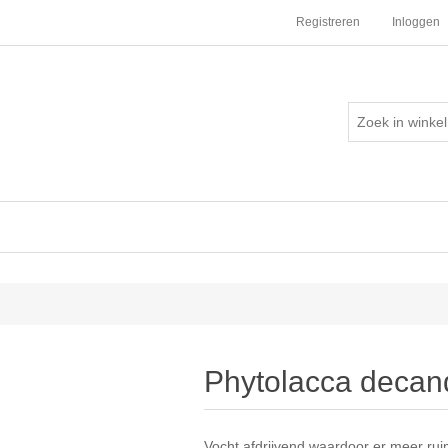
Registreren
Inloggen
Phytolacca decan
Vocht afdrijvend waardoor er meer ru