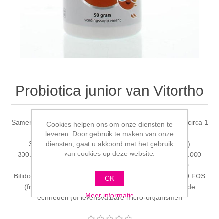
Probiotica junior van Vitortho
Samenstelling per dagdosering van een halve theelepel (circa 1
Cookies helpen ons om onze diensten te
gram): KVE* Lactobacillus acidophilus (LMG 8151)
leveren. Door gebruik te maken van onze
diensten, gaat u akkoord met het gebruik
300.000.000 Lactobacillus rhamnosus (LMG 25626)
van cookies op deze website.
300.000.000 Lactobacillus reuteri (LMG 9213) 300.000.000
Bifidobacterium ingantis (LMG 25627) 300.000.000
Bifidobacteriumanimalis lactis (LMG 18134) 300.000.000 FOS
OK
(fructo oligosacharide) 135mg *KVE= Kolonievormende
Meer informatie
eenheden (of levensvatbare micro-organismen