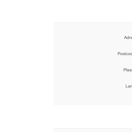
Adr
Postcod
Plaa
Lan