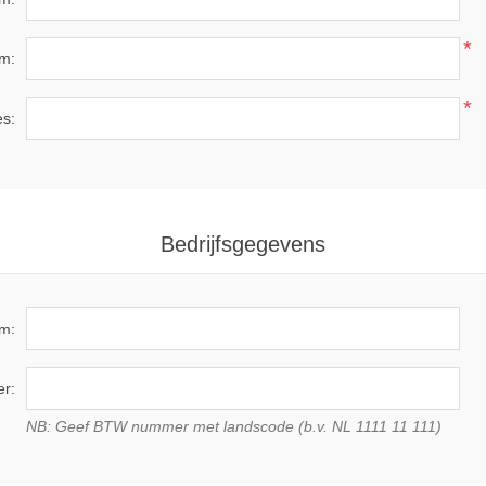
*
m:
*
es:
Bedrijfsgegevens
am:
r:
NB: Geef BTW nummer met landscode (b.v. NL 1111 11 111)