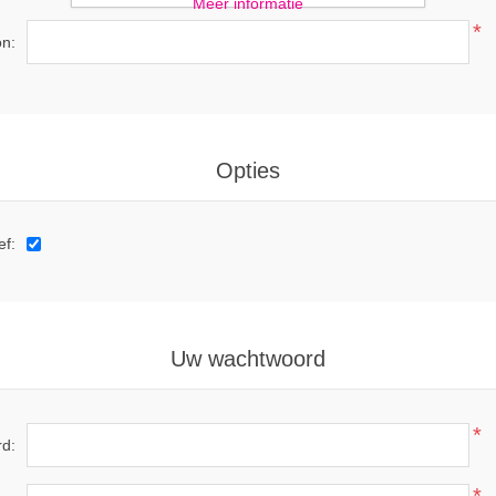
Meer informatie
*
on:
Opties
ef:
Uw wachtwoord
*
d: