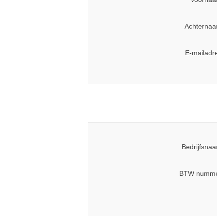
Achternaa
E-mailadr
Bedrijfsna
BTW numme