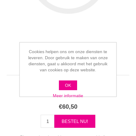
Cookies helpen ons om onze diensten te
Voorlichting geven /
leveren. Door gebruik te maken van onze
diensten, gaat u akkoord met het gebruik
voorbereidend werk
van cookies op deze website.
OK
Schrijf als eerste voor dit product een beoordeling
Meer informatie
€60,50