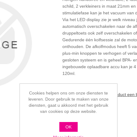
schild, 2 verkleiners in maat 21mm e
stimulatiefase kan je het vacuum van d
Via het LED display zie je welk niveau
automatisch overschakelen naar de afko
druppeltoets ook zelf overschakelen of
Gedurende één kolfsessie zal de motor
onthouden. De afkolfmodus heeft 5 va
plus-min knoppen te verhogen of verl
gesloten systeem en is geheel BPA- en
ingebouwde oplaadbare accu kan je 4 
120ml.
Cookies helpen ons om onze diensten te
Schrijf als eerste voor dit product een
leveren. Door gebruik te maken van onze
diensten, gaat u akkoord met het gebruik
€110,00
van cookies op deze website.
OK