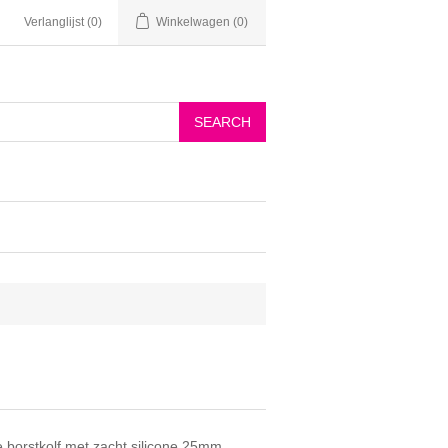
Verlanglijst
(0)
Winkelwagen
(0)
n
 borstkolf met zacht silicone 25mm