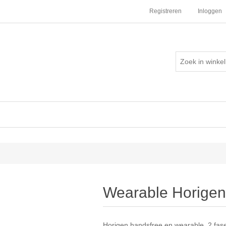
Registreren
Inloggen
Wearable Horige
Horigen handsfree en wearable, 2 fase